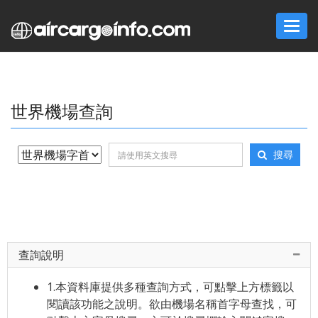
Togg
navi
世界機場查詢
搜尋
查詢說明
1.本資料庫提供多種查詢方式，可點擊上方標籤以
閱讀該功能之說明。欲由機場名稱首字母查找，可