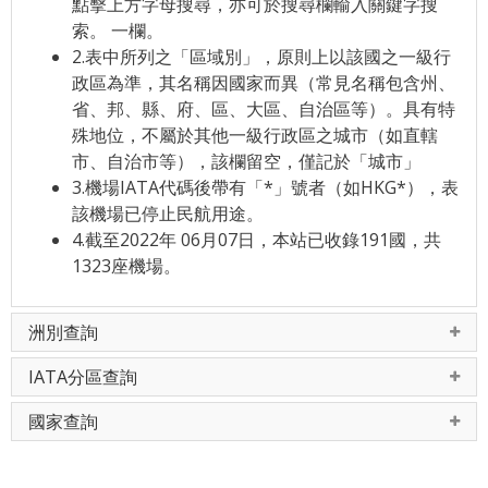
點擊上方字母搜尋，亦可於搜尋欄輸入關鍵字搜
索。 一欄。
2.表中所列之「區域別」，原則上以該國之一級行
政區為準，其名稱因國家而異（常見名稱包含州、
省、邦、縣、府、區、大區、自治區等）。具有特
殊地位，不屬於其他一級行政區之城市（如直轄
市、自治市等），該欄留空，僅記於「城市」
3.機場IATA代碼後帶有「*」號者（如HKG*），表
該機場已停止民航用途。
4.截至2022年 06月07日，本站已收錄191國，共
1323座機場。
洲別查詢
IATA分區查詢
國家查詢