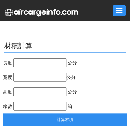
Togg
navi
材積計算
長度
公分
寬度
公分
高度
公分
箱數
箱
計算材積