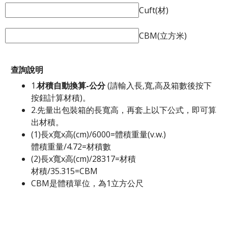
Cuft(材)
CBM(立方米)
查詢說明
1.
材積自動換算-公分
(請輸入長,寬,高及箱數後按下
按鈕計算材積)。
2.先量出包裝箱的長寬高，再套上以下公式，即可算
出材積。
(1)長x寬x高(cm)/6000=體積重量(v.w.)
體積重量/4.72=材積數
(2)長x寬x高(cm)/28317=材積
材積/35.315=CBM
CBM是體積單位，為1立方公尺